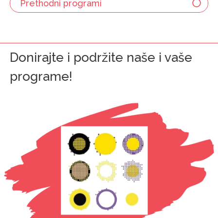
Prethodni programi
Donirajte i podržite naše i vaše
programe!