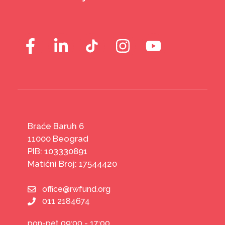
Braće Baruh 6
11000 Beograd
PIB: 103330891
Matični Broj: 17544420
office@rwfund.org
011 2184674
pon-pet 09:00 - 17:00