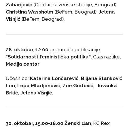
Zaharijević
(Centar za ženske studije, Beograd),
Christina Wassholm
(BeFem, Beograd),
Jelena
Višnjić
(BeFem, Beograd).
28. oktobar, 12.00
promocija publikacije
“Solidarnost i feministička politika”
, Glas razlike,
Medija centar
Učesnice:
Katarina Lončarević
,
Biljana Stanković
Lori
,
Lepa Mladjenović
,
Zoe Gudović
,
Jovanka
Brkić
,
Jelena Višnjić
.
30. oktobar, 15.00-18.00
Ženski dan
, KC
Rex