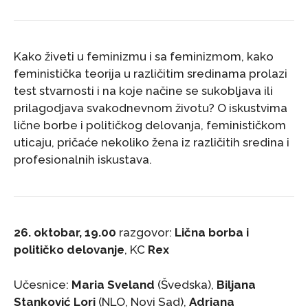
Kako živeti u feminizmu i sa feminizmom, kako
feministička teorija u različitim sredinama prolazi
test stvarnosti i na koje načine se sukobljava ili
prilagodjava svakodnevnom životu? O iskustvima
lične borbe i političkog delovanja, feminističkom
uticaju, pričaće nekoliko žena iz različitih sredina i
profesionalnih iskustava.
26. oktobar, 19.00
razgovor:
Lična borba i
političko delovanje
, KC
Rex
Učesnice:
Maria Sveland
(Švedska),
Biljana
Stanković Lori
(NLO, Novi Sad),
Adriana