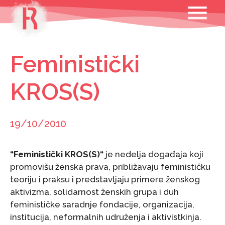
Skip
MENU
to
content
Feministički
KROS(S)
19/10/2010
“Feministički KROS(S)“
je nedelja događaja koji
promovišu ženska prava, približavaju feminističku
teoriju i praksu i predstavljaju primere ženskog
aktivizma, solidarnost ženskih grupa i duh
feminističke saradnje fondacije, organizacija,
institucija, neformalnih udruženja i aktivistkinja.