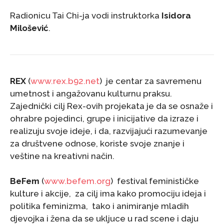
Radionicu Tai Chi-ja vodi instruktorka
Isidora
Milošević
.
REX
(
www.rex.b92.net
) je centar za savremenu
umetnost i angažovanu kulturnu praksu.
Zajednički cilj Rex-ovih projekata je da se osnaže i
ohrabre pojedinci, grupe i inicijative da izraze i
realizuju svoje ideje, i da, razvijajući razumevanje
za društvene odnose, koriste svoje znanje i
veštine na kreativni način.
BeFem
(
www.befem.org
) festival feminističke
kulture i akcije, za cilj ima kako promociju ideja i
politika feminizma, tako i animiranje mladih
djevojka i žena da se ukljuce u rad scene i daju