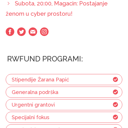
Subota, 20:00, Magacin: Postajanje
ženom u cyber prostoru!
RWFUND PROGRAMI:
Stipendije Žarana Papić
Generalna podrška
Urgentni grantovi
Specijalni fokus