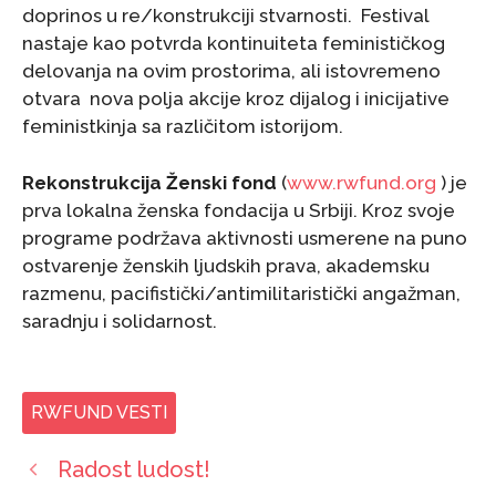
doprinos u re/konstrukciji stvarnosti. Festival
nastaje kao potvrda kontinuiteta feminističkog
delovanja na ovim prostorima, ali istovremeno
otvara nova polja akcije kroz dijalog i inicijative
feministkinja sa različitom istorijom.
Rekonstrukcija Ženski fond
(
www.rwfund.org
) je
prva lokalna ženska fondacija u Srbiji. Kroz svoje
programe podržava aktivnosti usmerene na puno
ostvarenje ženskih ljudskih prava, akademsku
razmenu, pacifistički/antimilitaristički angažman,
saradnju i solidarnost.
RWFUND VESTI
Radost ludost!