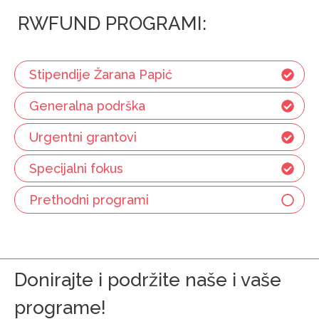
RWFUND PROGRAMI:
Stipendije Žarana Papić
Generalna podrška
Urgentni grantovi
Specijalni fokus
Prethodni programi
Donirajte i podržite naše i vaše
programe!