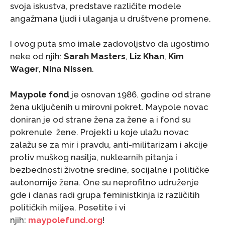
svoja iskustva, predstave različite modele
angažmana ljudi i ulaganja u društvene promene.
I ovog puta smo imale zadovoljstvo da ugostimo
neke od njih:
Sarah Masters
,
Liz Khan
,
Kim
Wager
,
Nina Nissen
.
Maypole fond
je osnovan 1986. godine od strane
žena uključenih u mirovni pokret. Maypole novac
doniran je od strane žena za žene a i fond su
pokrenule žene. Projekti u koje ulažu novac
zalažu se za mir i pravdu, anti-militarizam i akcije
protiv muškog nasilja, nuklearnih pitanja i
bezbednosti životne sredine, socijalne i političke
autonomije žena. One su neprofitno udruženje
gde i danas radi grupa feministkinja iz različitih
političkih miljea. Posetite i vi
njih:
maypolefund.org
!