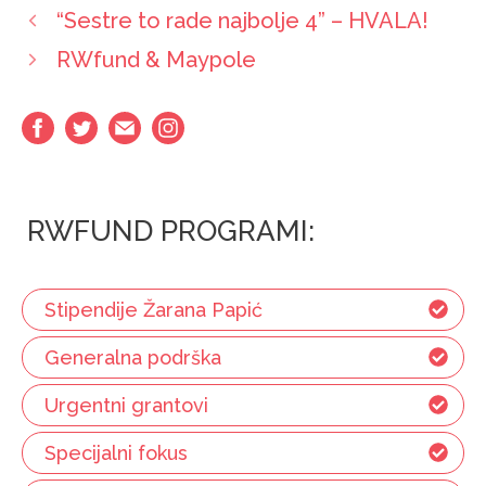
“Sestre to rade najbolje 4” – HVALA!
RWfund & Maypole
RWFUND PROGRAMI:
Stipendije Žarana Papić
Generalna podrška
Urgentni grantovi
Specijalni fokus