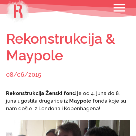
Skip
MENU
to
content
Rekonstrukcija &
Maypole
08/06/2015
Rekonstrukcija Ženski fond
je od 4. juna do 8.
juna ugostila drugarice iz
Maypole
fonda koje su
nam došle iz Londona i Kopenhagena!