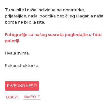
Tu su bile i naše individualne donatorke,
prijateljice, naša podrška bez čijeg ulaganja naša
borba ne bi bila ista.
Fotografije sa našeg susreta pogledajte u foto
galeriji.
Hvala svima,
Rekonstruktorke
RWFUND VESTI
MAYPOLE