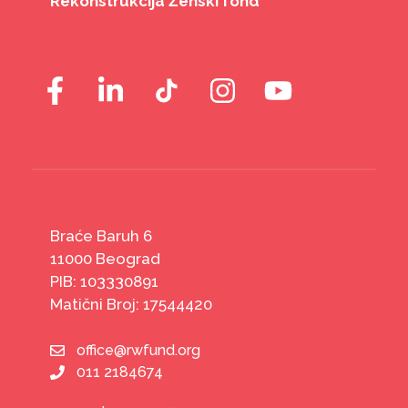
Rekonstrukcija Ženski fond
Braće Baruh 6
11000 Beograd
PIB: 103330891
Matični Broj: 17544420
office@rwfund.org
011 2184674