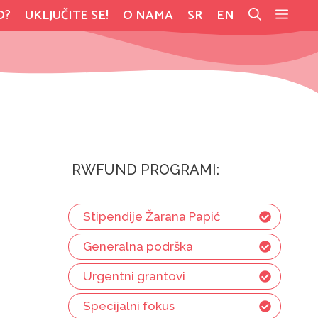
O?
UKLJUČITE SE!
O NAMA
SR
EN
RWFUND PROGRAMI:
Stipendije Žarana Papić
Generalna podrška
Urgentni grantovi
Specijalni fokus