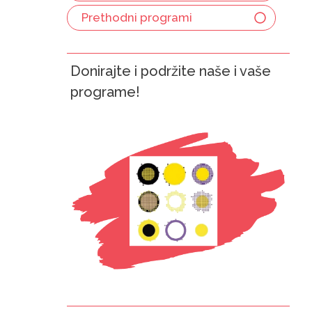
Prethodni programi
Donirajte i podržite naše i vaše
programe!