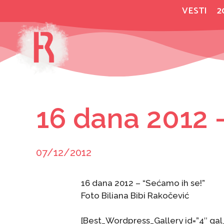
Skip
VESTI
2
to
content
16 dana 2012 
07/12/2012
16 dana 2012 – “Sećamo ih se!”
Foto Biliana Bibi Rakočević
[Best_Wordpress_Gallery id=”4″ gal_