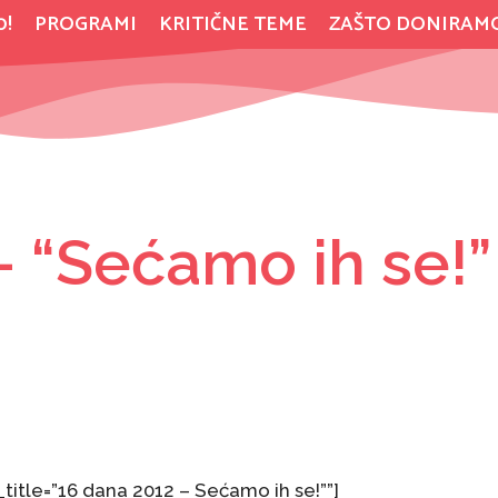
0!
PROGRAMI
KRITIČNE TEME
ZAŠTO DONIRAM
– “Sećamo ih se!”
title=”16 dana 2012 – Sećamo ih se!””]