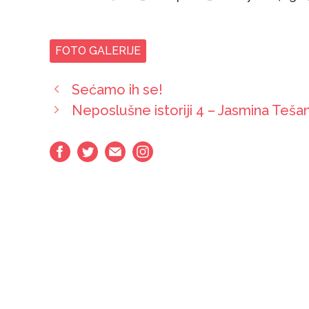
FOTO GALERIJE
Sećamo ih se!
Neposlušne istoriji 4 – Jasmina Tešan